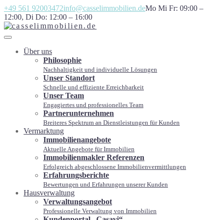
+49 561 92003472
info@casselimmobilien.de
Mo Mi Fr: 09:00 –
12:00, Di Do: 12:00 – 16:00
Über uns
Philosophie
Nachhaltigkeit und individuelle Lösungen
Unser Standort
Schnelle und effiziente Erreichbarkeit
Unser Team
Engagiertes und professionelles Team
Partnerunternehmen
Breiteres Spektrum an Dienstleistungen für Kunden
Vermarktung
Immobilienangebote
Aktuelle Angebote für Immobilien
Immobilienmakler Referenzen
Erfolgreich abgeschlossene Immobilienvermittlungen
Erfahrungsberichte
Bewertungen und Erfahrungen unserer Kunden
Hausverwaltung
Verwaltungsangebot
Professionelle Verwaltung von Immobilien
Kundenportal „Casavi“