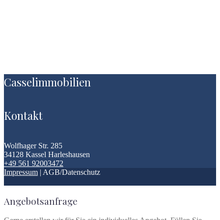
Casselimmobilien
Kontakt
Wolfhager Str. 285
34128 Kassel Harleshausen
+49 561 92003472
Impressum
| AGB/Datenschutz
Angebotsanfrage