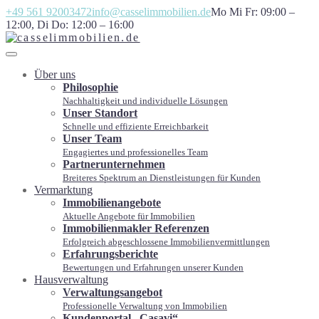
+49 561 92003472
info@casselimmobilien.de
Mo Mi Fr: 09:00 –
12:00, Di Do: 12:00 – 16:00
Über uns
Philosophie
Nachhaltigkeit und individuelle Lösungen
Unser Standort
Schnelle und effiziente Erreichbarkeit
Unser Team
Engagiertes und professionelles Team
Partnerunternehmen
Breiteres Spektrum an Dienstleistungen für Kunden
Vermarktung
Immobilienangebote
Aktuelle Angebote für Immobilien
Immobilienmakler Referenzen
Erfolgreich abgeschlossene Immobilienvermittlungen
Erfahrungsberichte
Bewertungen und Erfahrungen unserer Kunden
Hausverwaltung
Verwaltungsangebot
Professionelle Verwaltung von Immobilien
Kundenportal „Casavi“