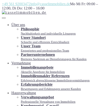
+49 561 92003472
info@casselimmobilien.de
Mo Mi Fr: 09:00 –
12:00, Di Do: 12:00 – 16:00
Über uns
Philosophie
Nachhaltigkeit und individuelle Lösungen
Unser Standort
Schnelle und effiziente Erreichbarkeit
Unser Team
Engagiertes und professionelles Team
Partnerunternehmen
Breiteres Spektrum an Dienstleistungen für Kunden
Vermarktung
Immobilienangebote
Aktuelle Angebote für Immobilien
Immobilienmakler Referenzen
Erfolgreich abgeschlossene Immobilienvermittlungen
Erfahrungsberichte
Bewertungen und Erfahrungen unserer Kunden
Hausverwaltung
Verwaltungsangebot
Professionelle Verwaltung von Immobilien
Kundenportal „Casavi“