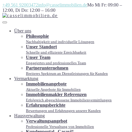
+49 561 92003472
info@casselimmobilien.de
Mo Mi Fr: 09:00 –
12:00, Di Do: 12:00 – 16:00
Über uns
Philosophie
Nachhaltigkeit und individuelle Lösungen
Unser Standort
Schnelle und effiziente Erreichbarkeit
Unser Team
Engagiertes und professionelles Team
Partnerunternehmen
Breiteres Spektrum an Dienstleistungen für Kunden
Vermarktung
Immobilienangebote
Aktuelle Angebote für Immobilien
Immobilienmakler Referenzen
Erfolgreich abgeschlossene Immobilienvermittlungen
Erfahrungsberichte
Bewertungen und Erfahrungen unserer Kunden
Hausverwaltung
Verwaltungsangebot
Professionelle Verwaltung von Immobilien
Kundenportal „Casavi“